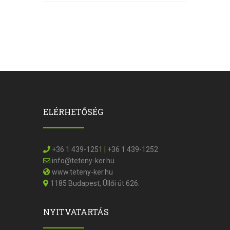
ELÉRHETŐSÉG
+36 1 439-1251
|
+36 1 439-1252
info@teteny-ker.hu
www.teteny-ker.hu
1185 Budapest, Üllői út 626.
NYITVATARTÁS