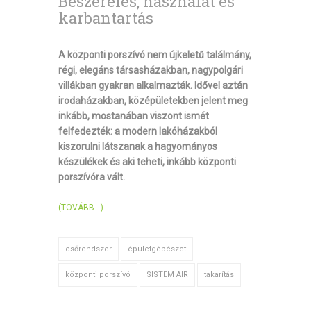
Beszerelés, használat és
karbantartás
A központi porszívó nem újkeletű találmány,
régi, elegáns társasházakban, nagypolgári
villákban gyakran alkalmazták. Idővel aztán
irodaházakban, középületekben jelent meg
inkább, mostanában viszont ismét
felfedezték: a modern lakóházakból
kiszorulni látszanak a hagyományos
készülékek és aki teheti, inkább központi
porszívóra vált.
(TOVÁBB…)
csőrendszer
épületgépészet
központi porszívó
SISTEM AIR
takarítás